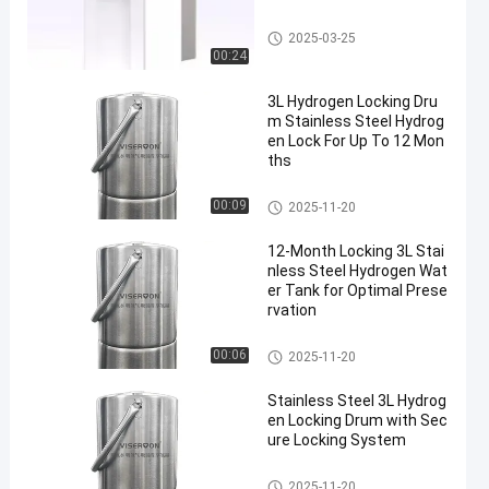
Mesin Air Kaya Hidrogen
2025-03-25
00:24
3L Hydrogen Locking Dru
m Stainless Steel Hydrog
en Lock For Up To 12 Mon
ths
Mesin Air Kaya Hidrogen
00:09
2025-11-20
12-Month Locking 3L Stai
nless Steel Hydrogen Wat
er Tank for Optimal Prese
rvation
Mesin Air Kaya Hidrogen
00:06
2025-11-20
Stainless Steel 3L Hydrog
en Locking Drum with Sec
ure Locking System
Mesin Air Kaya Hidrogen
2025-11-20