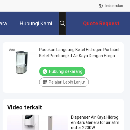
Indonesian
ara
Hubungi Kami
Quote Request
Suatu
Pasokan Langsung Ketel Hidrogen Portabel
Ketel Pembangkit Air Kaya Dengan Harga
Grosir Ketel Air Hidrogen Listrik
Hubungi sekarang
Pelajari Lebih Lanjut
Video terkait
Dispenser Air Kaya Hidrog
en Baru Generator air atm
osfer 2200W