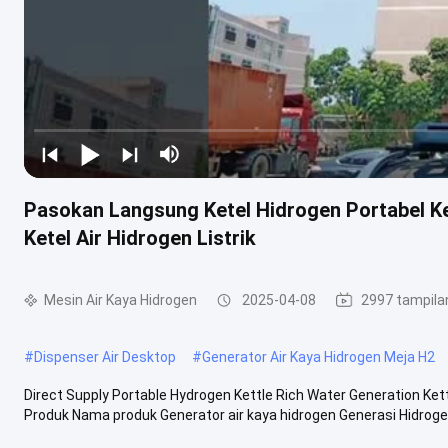
Pasokan Langsung Ketel Hidrogen Portabel Ke
Ketel Air Hidrogen Listrik
Mesin Air Kaya Hidrogen
2025-04-08
2997 tampila
#
Dispenser Air Desktop
#
Generator Air Kaya Hidrogen Meja H2
Direct Supply Portable Hydrogen Kettle Rich Water Generation Kett
Produk Nama produk Generator air kaya hidrogen Generasi Hidrogen