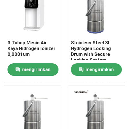
Tur Pabrik
Kontrol kualitas
3 Tahap Mesin Air
Stainless Steel 3L
Kaya Hidrogen Ionizer
Hydrogen Locking
Hubungi kami
0,0001um
Drum with Secure
Locking System
mengirimkan
mengirimkan
Berita
permintaan
permintaan
Kasus
Permintaan Penawaran
Mesin Penghirup Hidrogen