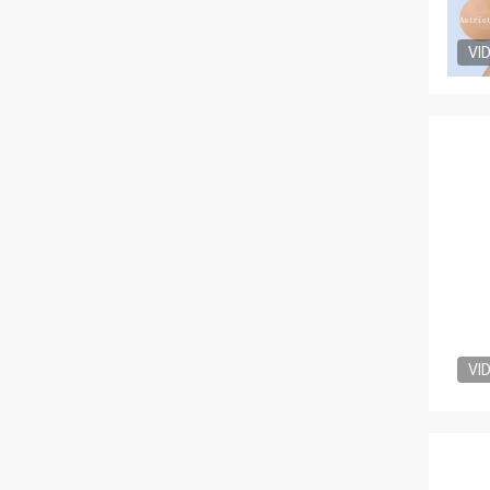
VI
VI