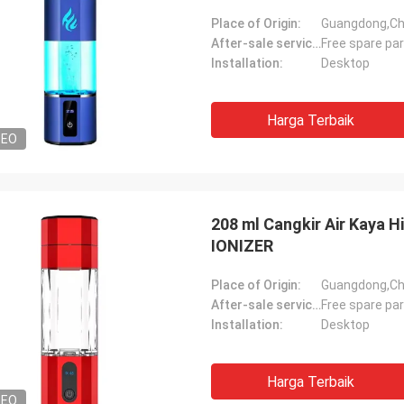
Place of Origin:
Guangdong,Ch
After-sale service provided:
Free spare pa
Installation:
Desktop
Harga Terbaik
DEO
208 ml Cangkir Air Kaya
IONIZER
Place of Origin:
Guangdong,Ch
After-sale service provided:
Free spare pa
Installation:
Desktop
Harga Terbaik
DEO