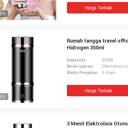
Harga Terbaik
DEO
Rumah tangga travel offic
Hidrogen 350ml
Kapasitas:
350ML
Mode operasi:
Elektrolisis o
Waktu Pengisian:
3-4 jam
Harga Terbaik
DEO
3 Menit Elektrolisis Otom