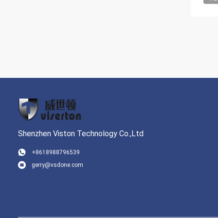
Shenzhen Viston Technology Co.,Ltd
+8618988796539
gerry@vsdone.com