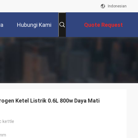
Indonesian
ra
Hubungi Kami
Quote Request
Suatu
rogen Ketel Listrik 0.6L 800w Daya Mati
c kettle
2mm