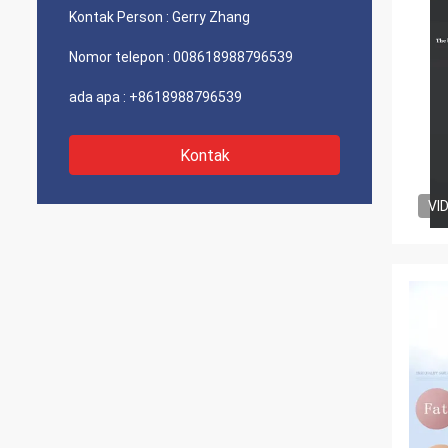
Kontak Person :
Gerry Zhang
Nomor telepon :
008618988796539
ada apa :
+8618988796539
Kontak
VI