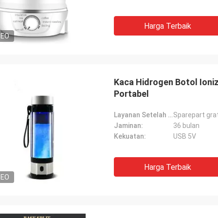
Harga Terbaik
DEO
Kaca Hidrogen Botol Ioniz
Portabel
Layanan Setelah Penjualan:
Sparepart gra
Jaminan:
36 bulan
Kekuatan:
USB 5V
Harga Terbaik
DEO