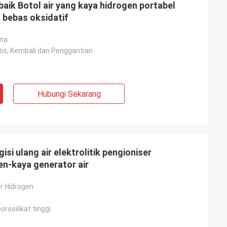
aik Botol air yang kaya hidrogen portabel
l bebas oksidatif
ina
tis, Kembali dan Penggantian
Hubungi Sekarang
si ulang air elektrolitik pengioniser
en-kaya generator air
r Hidrogen
rosilikat tinggi