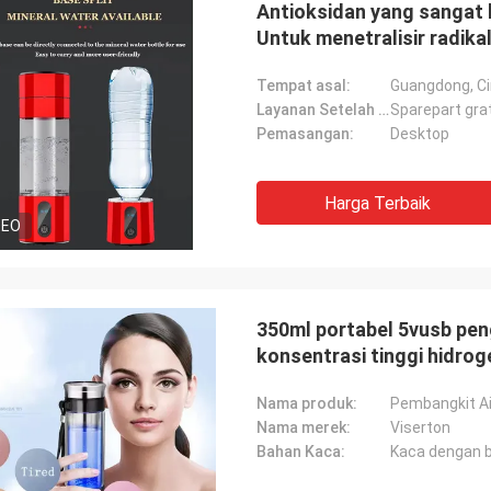
Antioksidan yang sangat b
Untuk menetralisir radika
Tempat asal:
Guangdong, C
Layanan Setelah Penjualan:
Sparepart gra
Pemasangan:
Desktop
Harga Terbaik
DEO
350ml portabel 5vusb pengi
konsentrasi tinggi hidrog
Nama produk:
Pembangkit Ai
Nama merek:
Viserton
Bahan Kaca:
Kaca dengan bo