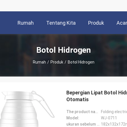
Rumah
Tentang Kita
Produk
Aca
Botol Hidrogen
Rumah
/
Produk
/
Botol Hidrogen
Bepergian Lipat Botol Hid
Otomatis
The product name:
Folding electri
Model:
WJ-0711
ukuran sebelum dilipat:
182x132x17