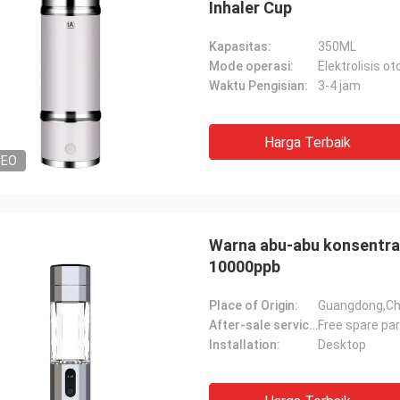
Inhaler Cup
Kapasitas:
350ML
Mode operasi:
Elektrolisis o
Waktu Pengisian:
3-4 jam
Harga Terbaik
DEO
Warna abu-abu konsentras
10000ppb
Place of Origin:
Guangdong,Ch
After-sale service provided:
Free spare pa
Installation:
Desktop