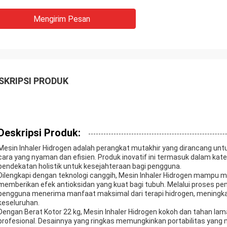
Mengirim Pesan
SKRIPSI PRODUK
Deskripsi Produk:
Mesin Inhaler Hidrogen adalah perangkat mutakhir yang dirancang un
cara yang nyaman dan efisien. Produk inovatif ini termasuk dalam k
pendekatan holistik untuk kesejahteraan bagi pengguna.
Dilengkapi dengan teknologi canggih, Mesin Inhaler Hidrogen mampu me
memberikan efek antioksidan yang kuat bagi tubuh. Melalui proses p
pengguna menerima manfaat maksimal dari terapi hidrogen, meningk
keseluruhan.
Dengan Berat Kotor 22 kg, Mesin Inhaler Hidrogen kokoh dan tahan la
profesional. Desainnya yang ringkas memungkinkan portabilitas ya