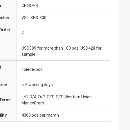
i
CE ROHS
umber
VST-XH3-300
Order
2
USD389 for more than 100 pcs; USD428 for
sample
g
1piece/box
Time
5-8 working days
L/C, D/A, D/P, T/T, T/T, Western Union,
Terms
MoneyGram
lity
4000 pcs per month