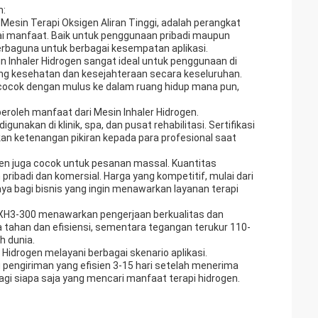
n:
Mesin Terapi Oksigen Aliran Tinggi, adalah perangkat
i manfaat. Baik untuk penggunaan pribadi maupun
rbaguna untuk berbagai kesempatan aplikasi.
n Inhaler Hidrogen sangat ideal untuk penggunaan di
ung kesehatan dan kesejahteraan secara keseluruhan.
 cocok dengan mulus ke dalam ruang hidup mana pun,
roleh manfaat dari Mesin Inhaler Hidrogen.
akan di klinik, spa, dan pusat rehabilitasi. Sertifikasi
n ketenangan pikiran kepada para profesional saat
en juga cocok untuk pesanan massal. Kuantitas
badi dan komersial. Harga yang kompetitif, mulai dari
ya bagi bisnis yang ingin menawarkan layanan terapi
T-XH3-300 menawarkan pengerjaan berkualitas dan
tahan dan efisiensi, sementara tegangan terukur 110-
h dunia.
 Hidrogen melayani berbagai skenario aplikasi.
u pengiriman yang efisien 3-15 hari setelah menerima
gi siapa saja yang mencari manfaat terapi hidrogen.