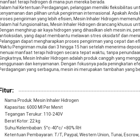
manfaat terapi hidrogen di mana pun mereka berada.
Dalam hal Ketentuan Perdagangan, pelanggan memiliki fleksibilitas un
kenyamanan dan pilihan untuk pengiriman internasional. Apakah Anda l
proses pengiriman yang lebih efisien, Mesin Inhaler Hidrogen memenu
Dalam hal fungsionalitas, Mesin Inhaler Hidrogen dirancang khusus u
Dengan menghirup air kaya hidrogen yang dihasilkan oleh mesin ini, 
antioksidan, yang dapat membantu melawan stres oksidatif dan meni
Pelanggan dapat mengharapkan proses pengiriman yang cepat dan efi
Waktu Pengiriman mulai dari 3 hingga 15 hari setelah menerima depos
menuai manfaat terapi hidrogen secara tepat waktu, tanpa penundaan 
Singkatnya, Mesin Inhaler Hidrogen adalah produk canggih yang men
penggunaan dan kenyamanan. Dengan fokusnya pada peningkatan efek 
Perdagangan yang serbaguna, mesin ini merupakan tambahan yang ber
Fitur:
Nama Produk: Mesin Inhaler Hidrogen
Kapasitas: 6000 Ml Per Menit
Tegangan Terukur: 110-240V
Berat Kotor: 22 kg
Suhu/Kelembaban: 5°c-40°c/ <80% RH
Ketentuan Pembayaran: T/T, Paypal, Western Union, Tunai, Escrow, 