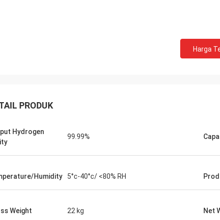
Harga Te
TAIL PRODUK
put Hydrogen
99.99%
Capa
ity
perature/Humidity
5°c-40°c/ <80% RH
Prod
ss Weight
22 kg
Net 