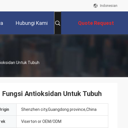
Indonesian
ra
Hubungi Kami
Quote Request
Suatu
ioksidan Untuk Tubuh
Fungsi Antioksidan Untuk Tubuh
rigin
Shenzhen city,Guangdong province,China
rek
Viserton or OEM/ODM