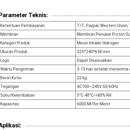
Parameter Teknis:
Ketentuan Pembayaran
T/T, Paypal, Western Union, 
Membran
Membran Penukar Proton D
Kategori Produk
Mesin Inhaler Hidrogen
Ukuran Produk
325*240*638 mm
Logo
Dapat Disesuaikan
Waktu Pengiriman
3-15 hari setelah menerima 
Berat Kotor
22 kg
Tegangan
AC100~240V 50/60Hz
Suhu/Kelembaban
5°C-40°C/<80% RH
Kapasitas
6000 Ml Per Menit
Aplikasi: