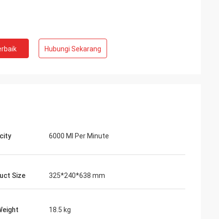
rbaik
Hubungi Sekarang
city
6000 Ml Per Minute
uct Size
325*240*638 mm
Weight
18.5 kg