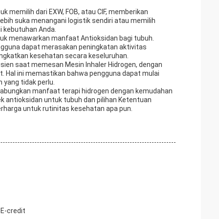
tuk memilih dari EXW, FOB, atau CIF, memberikan
ebih suka menangani logistik sendiri atau memilih
hi kebutuhan Anda.
ntuk menawarkan manfaat Antioksidan bagi tubuh.
pengguna dapat merasakan peningkatan aktivitas
ngkatkan kesehatan secara keseluruhan.
sien saat memesan Mesin Inhaler Hidrogen, dengan
it. Hal ini memastikan bahwa pengguna dapat mulai
yang tidak perlu.
ggabungkan manfaat terapi hidrogen dengan kemudahan
antioksidan untuk tubuh dan pilihan Ketentuan
harga untuk rutinitas kesehatan apa pun.
E-credit