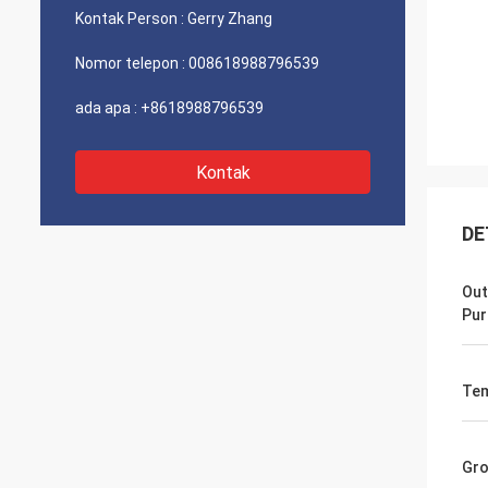
Kontak Person :
Gerry Zhang
Nomor telepon :
008618988796539
ada apa :
+8618988796539
Kontak
DE
Out
Pur
Tem
Gro