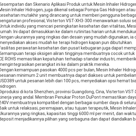
Kesempatan dan Skenario Aplikasi Produk untuk Mesin Inhaler Hidroge
Mesin Inhaler Hidrogen, juga dikenal sebagai Pompa Gas Hidrogen atau 
kesehatan mutakhir yang dirancang untuk memberi pengguna berbaga
pengaturan profesional, Visterton VST-XH3-300 menawarkan solusi se
Untuk individu yang mencari peningkatan kesehatan dan vitalitas, Mesi
rumah. Ini dapat dimasukkan ke dalam rutinitas harian untuk menduk
Dengan ukurannya yang ringkas dan desain yang mudah digunakan, ia
menyediakan akses mudah ke terapi hidrogen kapan pun dibutuhkan.
Fasilitas perawatan kesehatan dan pusat kebugaran juga dapat mempe
Kemampuan terapi oksigen aliran tingginya membuatnya cocok untuk digun
CE ROHS memastikan kepatuhan terhadap standar industri, memberika
mengintegrasikan perangkat ini ke dalam praktik mereka.
Dengan kemampuan pasokan 4000 pcs per bulan, Mesin Inhaler Hidrog
pesanan minimum 2 unit membuatnya dapat diakses untuk pembelian pri
USD389 untuk pesanan lebih dari 100 pcs, menyediakan opsi hemat bia
hidrogen.
Diproduksi di kota Shenzhen, provinsi Guangdong, Cina, Visterton VS
kinerja yang andal. Membran Penukar Proton DuPont memastikan daya 
240V membuatnya kompatibel dengan berbagai sumber daya di seluru
Baik untuk relaksasi, peremajaan, atau tujuan terapeutik, Mesin Inhaler
Ukurannya yang ringkas, kapasitas tinggi 6000 ml per menit, dan wakt
deposit menjadikannya pilihan yang serbaguna dan dapat diandalkan ba