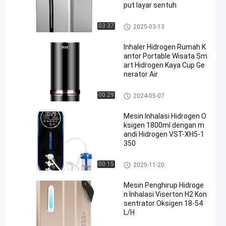
put layar sentuh
Mesin Penghirup Hidrogen
03:37
2025-03-13
Inhaler Hidrogen Rumah K
antor Portable Wisata Sm
art Hidrogen Kaya Cup Ge
nerator Air
Mesin Penghirup Hidrogen
00:29
2024-05-07
Mesin Inhalasi Hidrogen O
ksigen 1800ml dengan m
andi Hidrogen VST-XH5-1
350
Mesin Penghirup Hidrogen
00:15
2025-11-20
Mesin Penghirup Hidroge
n Inhalasi Viserton H2 Kon
sentrator Oksigen 18-54
L/H