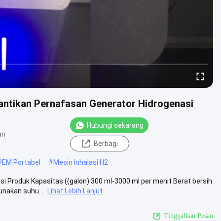
cantikan Pernafasan Generator Hidrogenasi
Hubungi sekarang
an
Berbagi
 PEM Portabel
#
Mesin Inhalasi H2
i Produk Kapasitas ((galon) 300 ml-3000 ml per menit Berat bersih
nakan suhu....
Lihat Lebih Lanjut
Tinggalkan Pesan