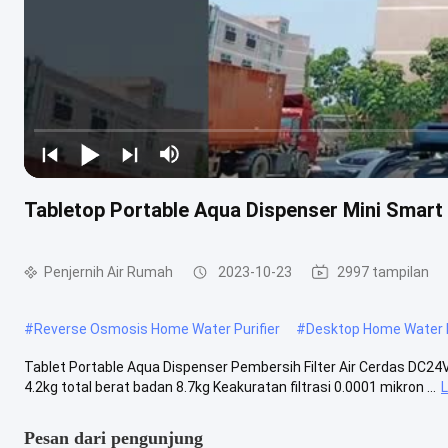
Tabletop Portable Aqua Dispenser Mini Smart 
Penjernih Air Rumah
2023-10-23
2997 tampilan
#
Reverse Osmosis Home Water Purifier
#
Desktop Home Water P
Tablet Portable Aqua Dispenser Pembersih Filter Air Cerdas DC24V 
4.2kg total berat badan 8.7kg Keakuratan filtrasi 0.0001 mikron ...
L
Pesan dari pengunjung