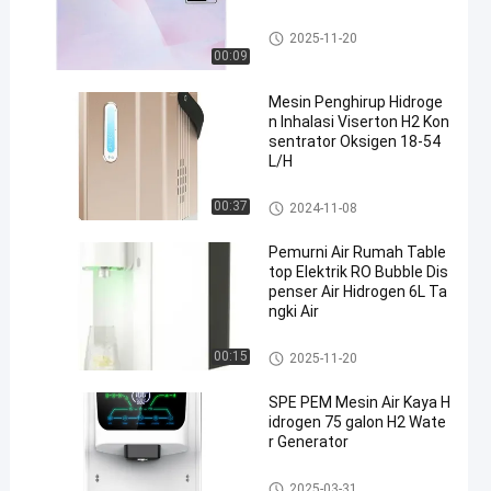
Penjernih Air Rumah
2025-11-20
00:09
Mesin Penghirup Hidroge
n Inhalasi Viserton H2 Kon
sentrator Oksigen 18-54
L/H
Mesin Penghirup Hidrogen
00:37
2024-11-08
Pemurni Air Rumah Table
top Elektrik RO Bubble Dis
penser Air Hidrogen 6L Ta
ngki Air
Penjernih Air Rumah
00:15
2025-11-20
SPE PEM Mesin Air Kaya H
idrogen 75 galon H2 Wate
r Generator
Mesin Air Kaya Hidrogen
2025-03-31