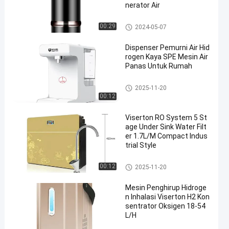
nerator Air
Mesin Penghirup Hidrogen
00:29
2024-05-07
Dispenser Pemurni Air Hid
rogen Kaya SPE Mesin Air
Panas Untuk Rumah
Dispenser Penjernih Air
2025-11-20
00:12
Viserton RO System 5 St
age Under Sink Water Filt
er 1.7L/M Compact Indus
trial Style
Dispenser Penjernih Air
00:12
2025-11-20
Mesin Penghirup Hidroge
n Inhalasi Viserton H2 Kon
sentrator Oksigen 18-54
L/H