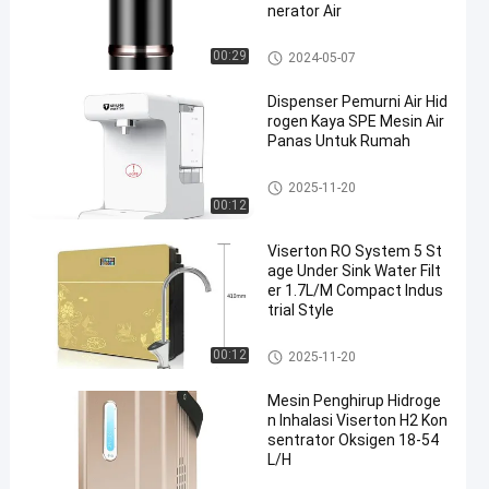
nerator Air
Mesin Penghirup Hidrogen
00:29
2024-05-07
Dispenser Pemurni Air Hid
rogen Kaya SPE Mesin Air
Panas Untuk Rumah
Dispenser Penjernih Air
2025-11-20
00:12
Viserton RO System 5 St
age Under Sink Water Filt
er 1.7L/M Compact Indus
trial Style
Dispenser Penjernih Air
00:12
2025-11-20
Mesin Penghirup Hidroge
n Inhalasi Viserton H2 Kon
sentrator Oksigen 18-54
L/H