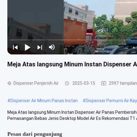
Meja Atas langsung Minum Instan Dispenser 
Dispenser Penjernih Air
2025-03-15
2997 tampilan
#
Dispenser Air Minum Panas Instan
#
Dispenser Pemurni Air Ka
Meja Atas langsung Minum Instan Dispenser Air Panas Pembersih 
Pemasangan Bebas Jenis Desktop Model Air Es Rekomendasi T1 Apli
Pesan dari pengunjung