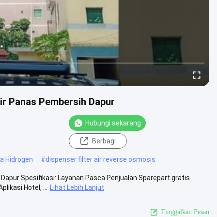
Air Panas Pembersih Dapur
Hubungi sekarang
Berbagi
ya Hidrogen
#
dispenser filter air reverse osmosis
Dapur Spesifikasi: Layanan Pasca Penjualan Sparepart gratis
kasi Hotel, ...
Lihat Lebih Lanjut
Tinggalkan Pesan