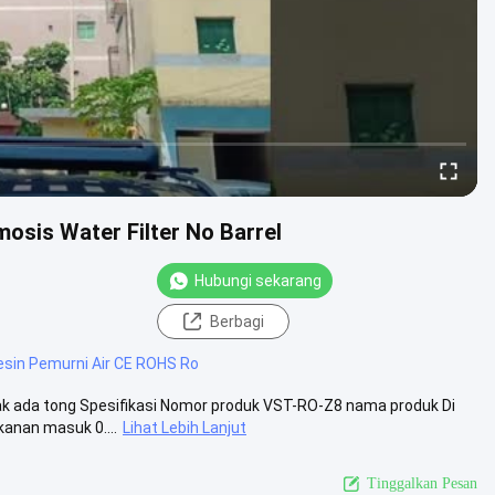
osis Water Filter No Barrel
Hubungi sekarang
Berbagi
sin Pemurni Air CE ROHS Ro
dak ada tong Spesifikasi Nomor produk VST-RO-Z8 nama produk Di
anan masuk 0....
Lihat Lebih Lanjut
Tinggalkan Pesan