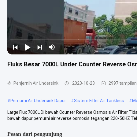
Fluks Besar 7000L Under Counter Reverse Osm
Penjernih Air Undersink
2023-10-23
2997 tampilan
#
Pemurni Air Undersink Dapur
#
Sistem Filter Air Tankless
#
Me
Large Flux 7000L Di bawah Counter Reverse Osmosis Air Filter Ti
bawah dapur pemurni air reverse osmosis tegangan 220/50HZ Tek
Pesan dari pengunjung