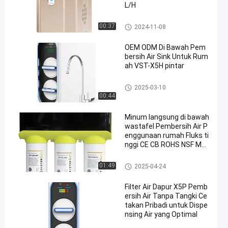
L/H
Mesin Penghirup Hidrogen
00:37
2024-11-08
OEM ODM Di Bawah Pem
bersih Air Sink Untuk Rum
ah VST-X5H pintar
Penjernih Air Undersink
2025-03-10
00:44
Minum langsung di bawah
wastafel Pembersih Air P
enggunaan rumah Fluks ti
nggi CE CB ROHS NSF MA
RK KESELAMATAN WATER
MARK Bersertifikat
Penjernih Air Undersink
01:49
2025-04-24
Filter Air Dapur X5P Pemb
ersih Air Tanpa Tangki Ce
takan Pribadi untuk Dispe
nsing Air yang Optimal