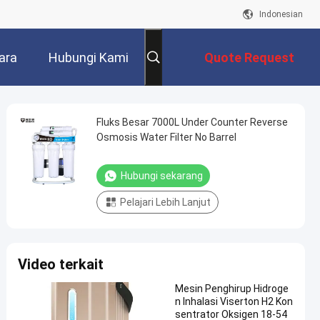
Indonesian
ara
Hubungi Kami
Quote Request
Suatu
Fluks Besar 7000L Under Counter Reverse
Osmosis Water Filter No Barrel
Hubungi sekarang
Pelajari Lebih Lanjut
Video terkait
Mesin Penghirup Hidroge
n Inhalasi Viserton H2 Kon
sentrator Oksigen 18-54