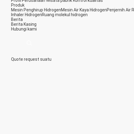
Profil Perusahaan
Wisata pabrik
Kontrol kualitas
Produk
Mesin Penghirup Hidrogen
Mesin Air Kaya Hidrogen
Penjernih Air
Inhaler Hidrogen
Ruang molekul hidrogen
Berita
Berita
Kasing
Hubungi kami
Quote request suatu
描
述