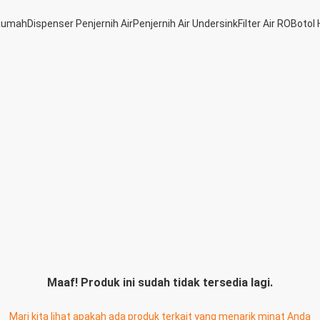
 Rumah
Dispenser Penjernih Air
Penjernih Air Undersink
Filter Air RO
Botol 
Maaf! Produk ini sudah tidak tersedia lagi.
Mari kita lihat apakah ada produk terkait yang menarik minat Anda