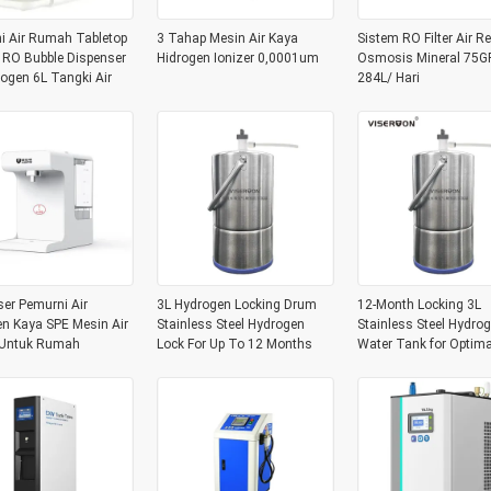
i Air Rumah Tabletop
3 Tahap Mesin Air Kaya
Sistem RO Filter Air R
k RO Bubble Dispenser
Hidrogen Ionizer 0,0001um
Osmosis Mineral 75G
rogen 6L Tangki Air
284L/ Hari
er Pemurni Air
3L Hydrogen Locking Drum
12-Month Locking 3L
en Kaya SPE Mesin Air
Stainless Steel Hydrogen
Stainless Steel Hydro
Untuk Rumah
Lock For Up To 12 Months
Water Tank for Optima
Preservation