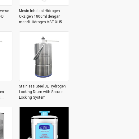
everse
Mesin Inhalasi Hidrogen
PD
Oksigen 1800ml dengan
mandi Hidrogen VST-XH5-
1350
Stainless Steel 3L Hydrogen
gen
Locking Drum with Secure
l
Locking System