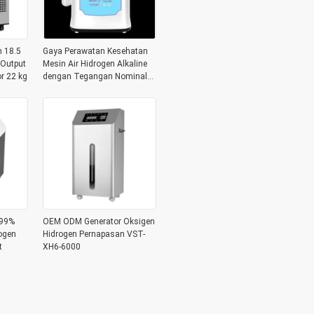
n 18.5
Gaya Perawatan Kesehatan
Output
Mesin Air Hidrogen Alkaline
r 22 kg
dengan Tegangan Nominal
110-240V 110-240V
,99%
OEM ODM Generator Oksigen
ogen
Hidrogen Pernapasan VST-
t
XH6-6000