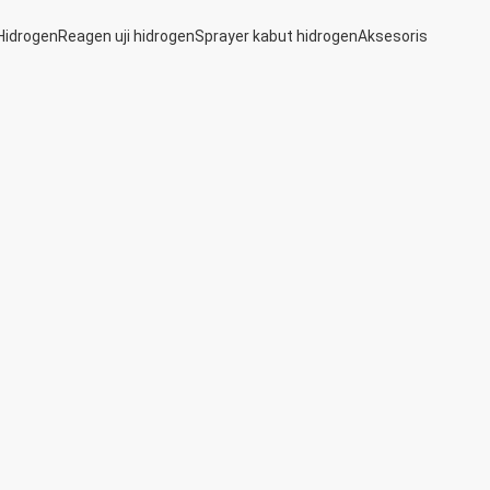
Hidrogen
Reagen uji hidrogen
Sprayer kabut hidrogen
Aksesoris