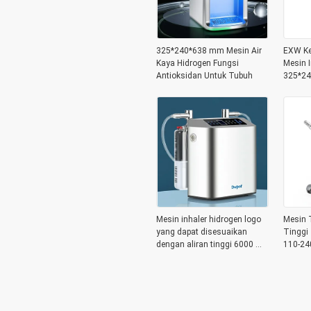
325*240*638 mm Mesin Air
EXW Ke
Kaya Hidrogen Fungsi
Mesin I
Antioksidan Untuk Tubuh
325*24
untuk 
Mesin inhaler hidrogen logo
Mesin T
yang dapat disesuaikan
Tinggi
dengan aliran tinggi 6000 ml
110-24
per menit dan membran
5°c-40
pertukaran proton DuPont
Lanjut