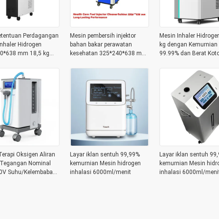
tentuan Perdagangan
Mesin pembersih injektor
Mesin Inhaler Hidroge
nhaler Hidrogen
bahan bakar perawatan
kg dengan Kemurnian 
0*638 mm 18,5 kg
kesehatan 325*240*638 mm
99.99% dan Berat Koto
Pembelian B2B
dengan kinerja tahan lama
erapi Oksigen Aliran
Layar iklan sentuh 99,99%
Layar iklan sentuh 99
 Tegangan Nominal
kemurnian Mesin hidrogen
kemurnian Mesin hidr
0V Suhu/Kelembaban
inhalasi 6000ml/menit
inhalasi 6000ml/meni
°c/ 80% RH Teknologi
an