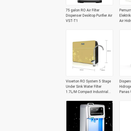
75 galon RO Air Filter
Pemurn
Dispenser Desktop Purifier Air
Elektri
VST-T1
Air Hid
Viserton RO System 5 Stage
Dispens
Under Sink Water Filter
Hidrog
1.7L/M Compact Industrial
Panas 
Style