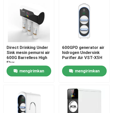
Tur Pabrik
Kontrol kualitas
Hubungi kami
Direct Drinking Under
600GPD generator air
Sink mesin pemurni air
hidrogen Undersink
600G Barrelless High
Purifier Air VST-X5H
Berita
Flux
mengirimkan
mengirimkan
Kasus
permintaan
permintaan
Permintaan Penawaran
Mesin Penghirup Hidrogen