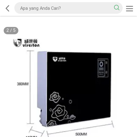
2
/
5