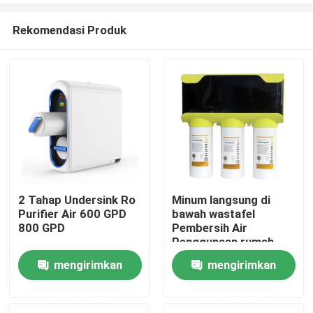
Rekomendasi Produk
2 Tahap Undersink Ro
Minum langsung di
Purifier Air 600 GPD
bawah wastafel
Rumah
800 GPD
Pembersih Air
Penggunaan rumah
Fluks tinggi CE CB
mengirimkan
mengirimkan
Produk
ROHS NSF MARK
KESELAMATAN
permintaan
permintaan
WATER MARK
Tentang kami
Bersertifikat