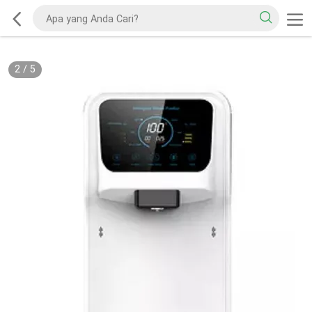
2
/
5