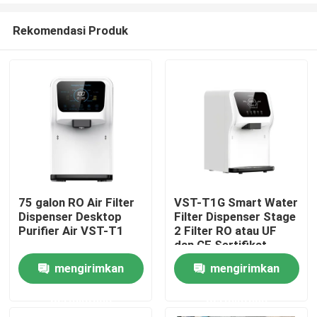
Rekomendasi Produk
75 galon RO Air Filter
VST-T1G Smart Water
Dispenser Desktop
Filter Dispenser Stage
Rumah
Purifier Air VST-T1
2 Filter RO atau UF
dan CE Sertifikat
ROHS
mengirimkan
mengirimkan
Produk
permintaan
permintaan
Tentang kami