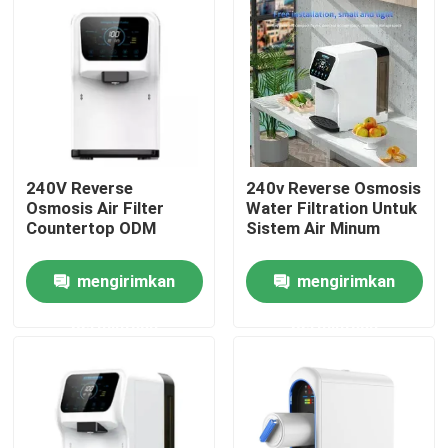
Tur Pabrik
Kontrol kualitas
Hubungi kami
240V Reverse
240v Reverse Osmosis
Osmosis Air Filter
Water Filtration Untuk
Countertop ODM
Sistem Air Minum
Berita
mengirimkan
mengirimkan
Kasus
permintaan
permintaan
Permintaan Penawaran
Mesin Penghirup Hidrogen