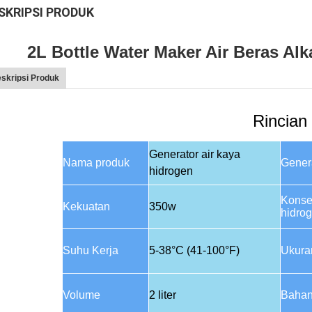
SKRIPSI PRODUK
2L Bottle Water Maker Air Beras Alkal
skripsi Produk
Rincian
Generator air kaya
Nama produk
Gener
hidrogen
Konse
Kekuatan
350w
hidro
Suhu Kerja
5-38°C (41-100°F)
Ukura
Volume
2 liter
Baha