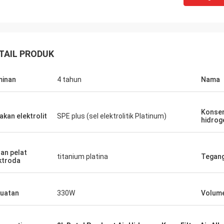
TAIL PRODUK
inan
4 tahun
Nama
Konsen
akan elektrolit
SPE plus (sel elektrolitik Platinum)
hidrog
an pelat
titanium platina
Tegan
ktroda
uatan
330W
Volum