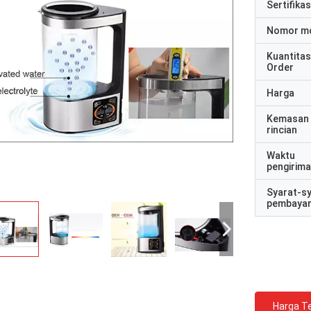
Sertifikas
Nomor m
Kuantitas
Order
Harga
Kemasan
rincian
Waktu
pengirim
Syarat-s
pembaya
Harga Te