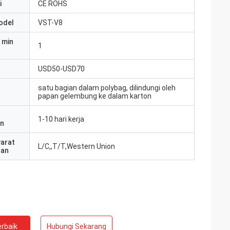
i
CE ROHS
odel
VST-V8
 min
1
USD50-USD70
satu bagian dalam polybag, dilindungi oleh
papan gelembung ke dalam karton
1-10 hari kerja
an
yarat
L/C,,T/T,Western Union
ran
rbaik
Hubungi Sekarang