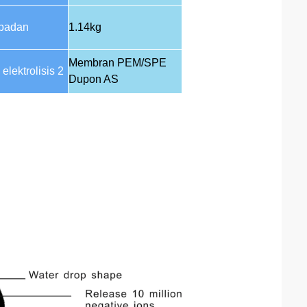
 badan
1.14kg
Membran PEM/SPE
elektrolisis 2
Dupon AS