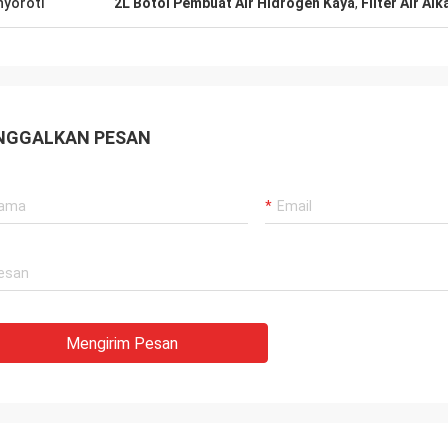
yoroti
2L Botol Pembuat Air Hidrogen Kaya
,
Filter Air Alk
NGGALKAN PESAN
Mengirim Pesan