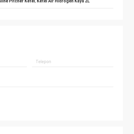
aline Pitcher Ketel
,
Ketel Air Hidrogen Kaya 2L