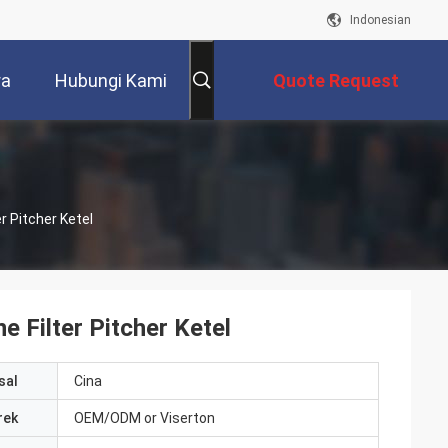
Indonesian
ra
Hubungi Kami
Quote Request
Suatu
r Pitcher Ketel
e Filter Pitcher Ketel
sal
Cina
rek
OEM/ODM or Viserton