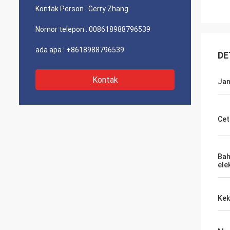
Kontak Person :
Gerry Zhang
Nomor telepon :
008618988796539
ada apa :
+8618988796539
DE
Kontak
Jam
Cet
Bah
ele
Kek