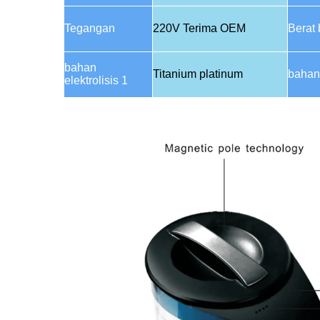
Tegangan
220V Terima OEM
Berat
bahan
Titanium platinum
bahan 
elektrolisis 1