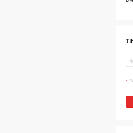
Men
TI