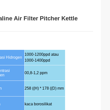
ine Air Filter Pitcher Kettle
1000-1200ppd atau
asi Hidrogen
1000-1400ppd
ntrasi
00,8-1,2 ppm
gen
n
258 ((H) * 178 ((D) mm
n
kaca borosilikat