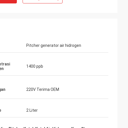
Pitcher generator air hidrogen
trasi
1400 ppb
en
gan
220V Terima OEM
e
2 Liter