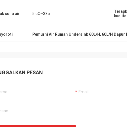
Terapk
uk suhu air
5 oC~38c
kualita
yoroti
Pemurni Air Rumah Undersink 60L/H
,
60L/H Dapur 
NGGALKAN PESAN