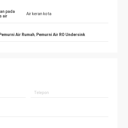
an pada
Air keran kota
s air
Pemurni Air Rumah
,
Pemurni Air RO Undersink