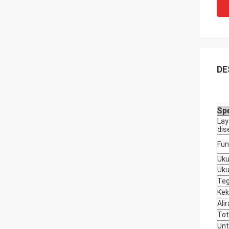
DE
Spe
Lay
dis
Fun
Uku
Uk
Teg
Kek
Alir
Tot
Unt