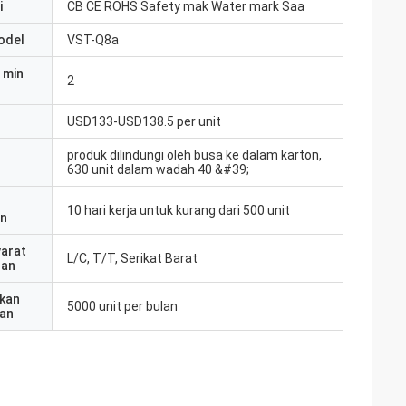
i
CB CE ROHS Safety mak Water mark Saa
odel
VST-Q8a
 min
2
USD133-USD138.5 per unit
produk dilindungi oleh busa ke dalam karton,
630 unit dalam wadah 40 &#39;
10 hari kerja untuk kurang dari 500 unit
an
yarat
L/C, T/T, Serikat Barat
ran
kan
5000 unit per bulan
an