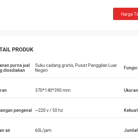
Harga Te
TAIL PRODUK
anan purna jual
Suku cadang gratis, Pusat Panggilan Luar
Fungsi
g disediakan
Negeri
ran
370*140*390 mm
Ukura
angan pengenal
~220 v / 50 hz
Kekuat
an air
60L/jam
Jumlah