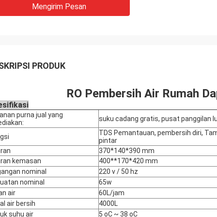
Mengirim Pesan
SKRIPSI PRODUK
RO Pembersih Air Rumah Da
sifikasi
anan purna jual yang
suku cadang gratis, pusat panggilan l
ediakan:
TDS Pemantauan, pembersih diri, Tampi
gsi
pintar
ran
370*140*390 mm
uran kemasan
400**170*420 mm
angan nominal
220 v / 50 hz
uatan nominal
65w
an air
60L/jam
al air bersih
4000L
uk suhu air
5 oC ~ 38 oC