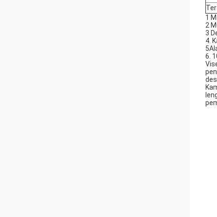
Ter
1 M
2 M
3 D
4. 
5Al
6. 
Vis
pen
des
Kam
len
pem