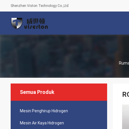
Shenzhen Viston Technology Co.,Ltd
Rum
Semua Produk
RO
Mesin Penghirup Hidrogen
Mesin Air Kaya Hidrogen