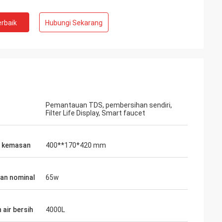
rbaik
Hubungi Sekarang
Pemantauan TDS, pembersihan sendiri,
Filter Life Display, Smart faucet
n kemasan
400**170*420 mm
an nominal
65w
 air bersih
4000L