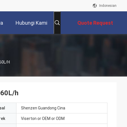
Indonesian
ra
Hubungi Kami
Quote Request
Suatu
 60L/h
 60L/h
sal
Shenzen Guandong Cina
rek
Viserton or OEM or ODM