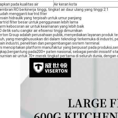
apkan pada kualitas air
Air keran kota
embran RO berkinerja tinggi, tingkat air daur ulang yang tinggi 2:1
udah mengganti kartrid fiter
esain hidraulik yang terpisah untuk umur panjang
Kartrid filter besar untuk penggunaan lebih lama
arm kebocoran air untuk keamanan yang lebih baik
10 detik satu cangkir air efisiensi tinggi dimurnikan
erton Group adalah perusahaan publik, menyediakan layanan produk te
uh, yang mengkhususkan diri dalam teknologi terkemuka di industri
ain industri, penelitian dan pengembangan sistem terminal.
i menciptakan platform manufaktur yang berpusat pada produksi,sert
gkap,bergantung pada
200+ paten nasional, sebagai pendiri inisiatif 
urnian air untuk 70+ merek tingkat pertama di seluruh dunia, dengan o