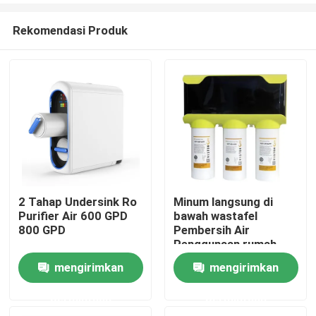
Rekomendasi Produk
2 Tahap Undersink Ro
Minum langsung di
Purifier Air 600 GPD
bawah wastafel
Rumah
800 GPD
Pembersih Air
Penggunaan rumah
Fluks tinggi CE CB
mengirimkan
mengirimkan
Produk
ROHS NSF MARK
KESELAMATAN
permintaan
permintaan
WATER MARK
Tentang kami
Bersertifikat