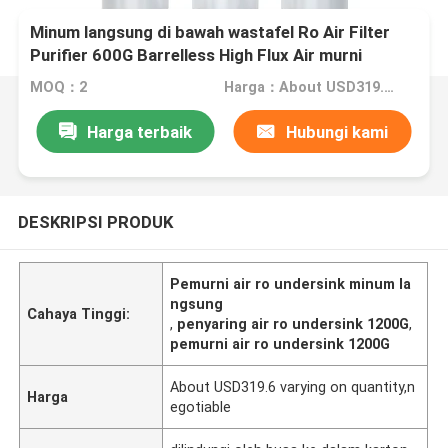
Minum langsung di bawah wastafel Ro Air Filter
Purifier 600G Barrelless High Flux Air murni
MOQ：2
Harga：About USD319.6 varying on quantity,negotiable
Harga terbaik
Hubungi kami
DESKRIPSI PRODUK
Pemurni air ro undersink minum la
ngsung
Cahaya Tinggi:
,
penyaring air ro undersink 1200G
,
pemurni air ro undersink 1200G
About USD319.6 varying on quantity,n
Harga
egotiable