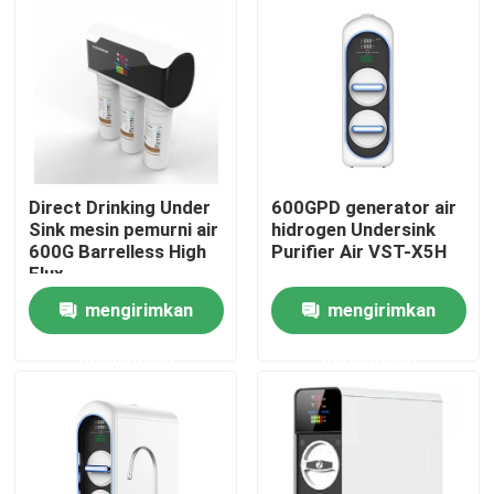
Tur Pabrik
Kontrol kualitas
Hubungi kami
Direct Drinking Under
600GPD generator air
Sink mesin pemurni air
hidrogen Undersink
600G Barrelless High
Purifier Air VST-X5H
Berita
Flux
mengirimkan
mengirimkan
Kasus
permintaan
permintaan
Permintaan Penawaran
Mesin Penghirup Hidrogen