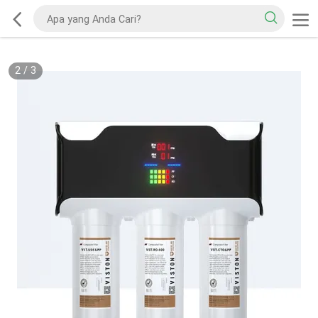
2
/
3