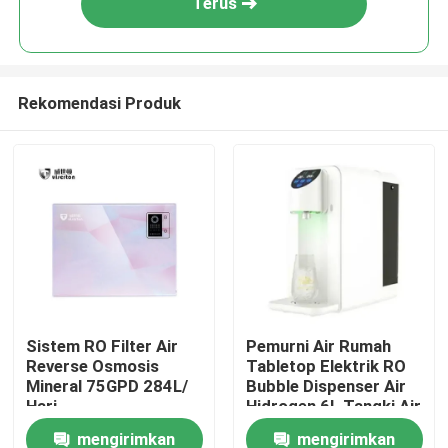
Terus
Rekomendasi Produk
Rumah
Sistem RO Filter Air
Pemurni Air Rumah
Reverse Osmosis
Tabletop Elektrik RO
Produk
Mineral 75GPD 284L/
Bubble Dispenser Air
Hari
Hidrogen 6L Tangki Air
mengirimkan
mengirimkan
Tentang kami