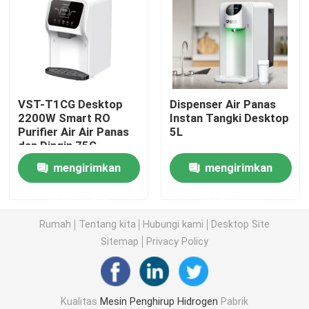
Mesin Air Kaya Hidrogen
Penjernih Air Rumah
VST-T1CG Desktop
Dispenser Air Panas
2200W Smart RO
Instan Tangki Desktop
Dispenser Penjernih Air
Purifier Air Air Panas
5L
dan Dingin 75G
Setelah Layanan Gratis
Penjernih Air Undersink
mengirimkan
mengirimkan
suku cadang
permintaan
permintaan
Filter Air RO
Rumah
Tentang kita
Hubungi kami
Desktop Site
Sitemap
Privacy Policy
Botol Hidrogen
Reagen uji hidrogen
Kualitas
Mesin Penghirup Hidrogen
Pabrik