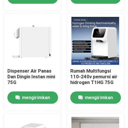
permintaan
permintaan
Tur Pabrik
Kontrol kualitas
Hubungi kami
Berita
Dispenser Air Panas
Rumah Multifungsi
Dan Dingin Instan mini
110-240v pemurni air
75G
hidrogen T1HG 75G
Kasus
mengirimkan
mengirimkan
Permintaan Penawaran
permintaan
permintaan
Mesin Penghirup Hidrogen