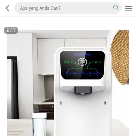
2
/
3