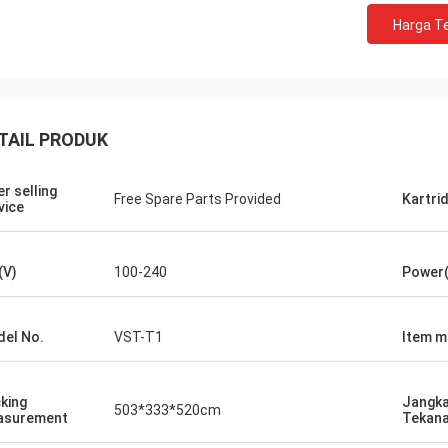
Harga Te
TAIL PRODUK
er selling
Free Spare Parts Provided
Kartrid
vice
(V)
100-240
Power
el No.
VST-T1
Item 
king
Jangk
503*333*520cm
asurement
Tekana