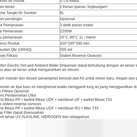
anan air masuk
0.1-0.4Mpa
or keran
1 Keran (panas, lingkungan)
ume Tangki Air Sumber
8L
tem pendingin
Opsional
e Pemanasan
3 detik panas instan
a Pemanasan
2200W
u pemanasan
25°C-99°C 1L / menit
ensi Produk
430*185*390 mm
uatan Qty. ((40HQ)
500 set
de Filtrasi
Sistem Reverse Osmosis
rton Electric Hot and Ambient Water Dispenser dapat terhubung dengan air keran
r atau air keran untuk mengarahkan air minum.
in industri dan desain penampilan berasal dari AS untuk mesin baru, elegan dan
enser air tipe baru ini menghemat waktu mengganti tong air,yang menggantikan dis
 Filtrasi Opsional
em Pembersihan Ultra
rid filtrasi PP + kartrid filtrasi UDF + membran UF + kartrid filtrasi T33
s sistem reverse osmosis
rid filtrasi PP + kartrid filtrasi UDF + membran RO + filter T33
p Filter dapat disesuaikan
erti tahap UV, ALKALINE, HIDROGEN dan sebagainya