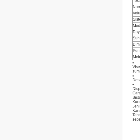
Tek
Nom
Vol
Sis
Mod
Day
Suh
Dim
Pem
Meto
Vise
sumu
Desa
Disp
Cara
Sist
Kart
Jeni
Kart
Taha
sep