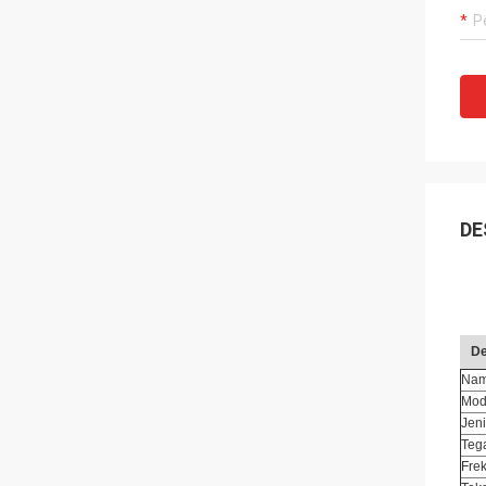
DE
De
Nam
Mod
Jen
Teg
Fre