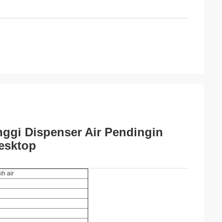
nggi Dispenser Air Pendingin
esktop
ih air