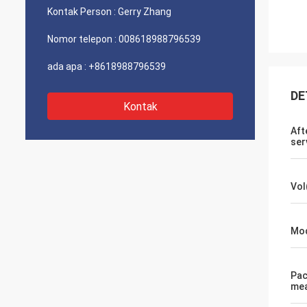
Kontak Person :
Gerry Zhang
Nomor telepon :
008618988796539
ada apa :
+8618988796539
DE
Kontak
Aft
ser
Vol
Mod
Pac
me