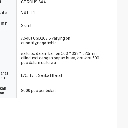
i
CE ROHS SAA
odel
VST-T1
 min
2 unit
About USD263.5 varying on
quantity,negotiable
satu pc dalam karton 503 * 333 * 520mm
dilindungi dengan papan busa, kira-kira 500
pcs dalam satu wa
yarat
L/C, T/T, Serikat Barat
ran
kan
8000 pcs per bulan
an