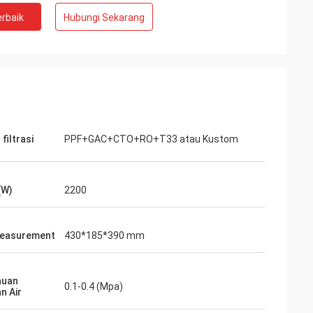
rbaik
Hubungi Sekarang
 filtrasi
PPF+GAC+CTO+RO+T33 atau Kustom
(W)
2200
measurement
430*185*390 mm
auan
0.1-0.4 (Mpa)
n Air