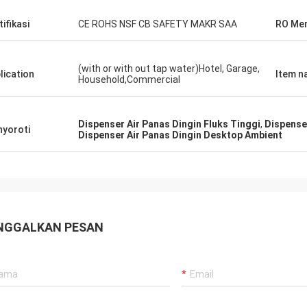
tifikasi
CE ROHS NSF CB SAFETY MAKR SAA
RO Mem
(with or with out tap water)Hotel, Garage,
lication
Item n
Household,Commercial
Dispenser Air Panas Dingin Fluks Tinggi
,
Dispense
yoroti
Dispenser Air Panas Dingin Desktop Ambient
NGGALKAN PESAN