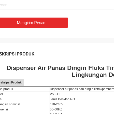
Mengirim Pesan
SKRIPSI PRODUK
Dispenser Air Panas Dingin Fluks Ti
Lingkungan D
skripsi Produk
a produk
Dispenser air panas dan dingin listrik/pembers
el
VST-T1
is
Jenis Desktop RO
angan nominal
110-240V
kuensi
50-60HZ