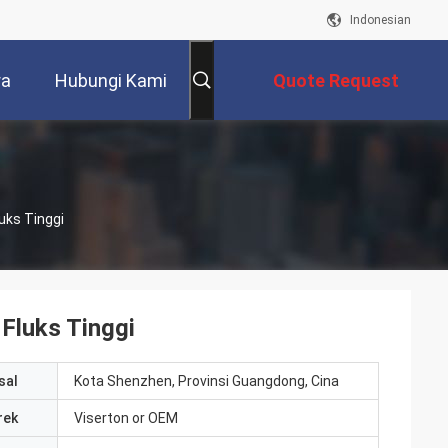
Indonesian
ra
Hubungi Kami
Quote Request
Suatu
luks Tinggi
 Fluks Tinggi
sal
Kota Shenzhen, Provinsi Guangdong, Cina
rek
Viserton or OEM