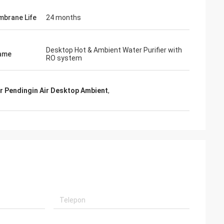
brane Life
24 months
Desktop Hot & Ambient Water Purifier with
ame
RO system
r Pendingin Air Desktop Ambient
,