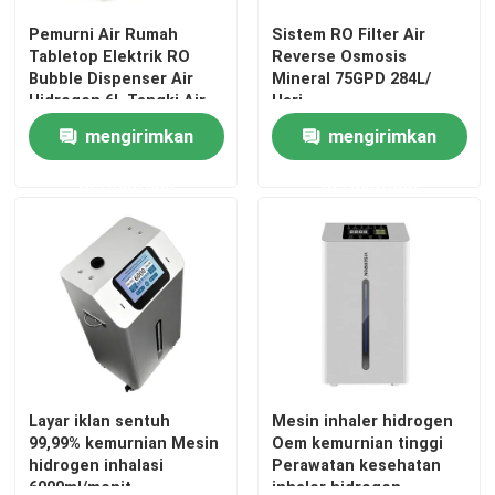
Pemurni Air Rumah
Sistem RO Filter Air
Tabletop Elektrik RO
Reverse Osmosis
Bubble Dispenser Air
Mineral 75GPD 284L/
Hidrogen 6L Tangki Air
Hari
mengirimkan
mengirimkan
permintaan
permintaan
Layar iklan sentuh
Mesin inhaler hidrogen
99,99% kemurnian Mesin
Oem kemurnian tinggi
hidrogen inhalasi
Perawatan kesehatan
6000ml/menit
inhaler hidrogen