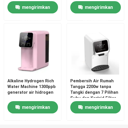
mengirimkan
mengirimkan
permintaan
permintaan
Alkaline Hydrogen Rich
Pembersih Air Rumah
Water Machine 1300ppb
Tangga 2200w tanpa
Rumah
generator air hidrogen
Tangki dengan 7 Pilihan
Suhu dan Kartrid Filter
PAC RO Kartrid Filter
mengirimkan
mengirimkan
Produk
Resin
permintaan
permintaan
Tentang kami